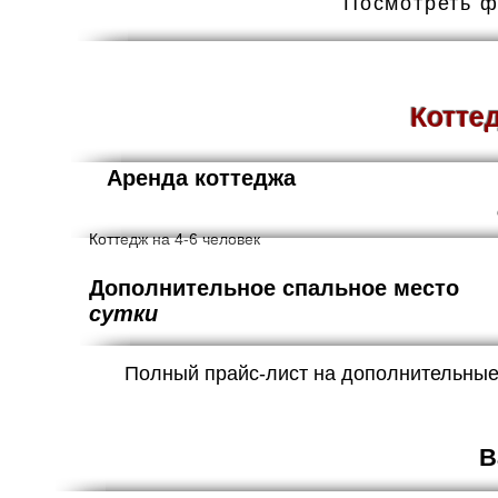
Посмотреть ф
Котте
Аренда к
Коттедж на 4-6 человек
Дополнительное сп
сутки
Полный прайс-лист на дополнительные
В