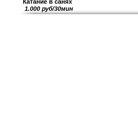
Катание 
1.000
руб/30мин
© 2013-2021 SUN-BAY.ru Входит в корпорацию "Цезарь-Клуб"
www.cezar-club.ru
solnechny.zaliv@yandex.ru